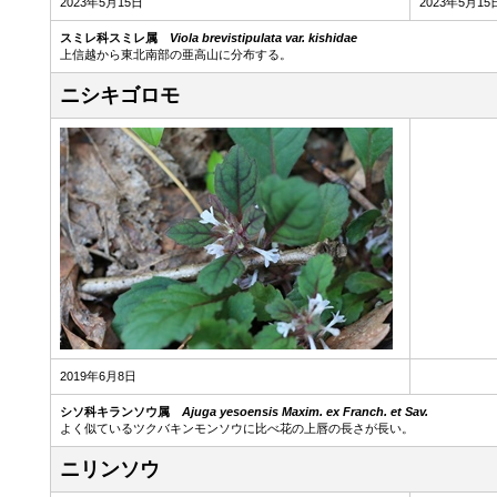
2023年5月15日
2023年5月15
スミレ科スミレ属
Viola brevistipulata var. kishidae
上信越から東北南部の亜高山に分布する。
ニシキゴロモ
2019年6月8日
シソ科キランソウ属
Ajuga yesoensis Maxim. ex Franch. et Sav.
よく似ているツクバキンモンソウに比べ花の上唇の長さが長い。
ニリンソウ