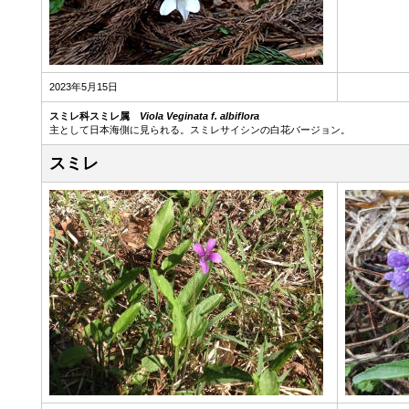
2023年5月15日
スミレ科スミレ属
Viola Veginata f. albiflora
主として日本海側に見られる。スミレサイシンの白花バージョン。
スミレ