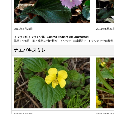
2011年5月21日
2011年5月21
イワウメ科イワウチワ属
Shortia uniflora var. orbicularis
花期：4~5月、葉と葉柄の付け根が、イワウチワは凹型で、トクワカソウは楔形
ナエバキスミレ