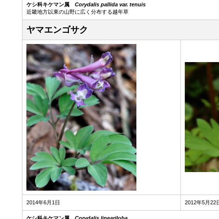
ケシ科キケマン属
Corydalis pallida var. tenuis
近畿地方以東の山野に広く分布する越年草
ヤマエンゴサク
2014年6月1日
2012年5月22
ケシ科キケマン属
Corydalis lineariloba