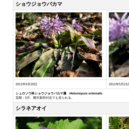
ショウジョウバカマ
2011年5月20日
2011年5月21
シュロソウ科ショウジョウバカマ属
Heloniopsis orientalis
花期：5月、蟹沢新田付近でも見られる。
シラネアオイ