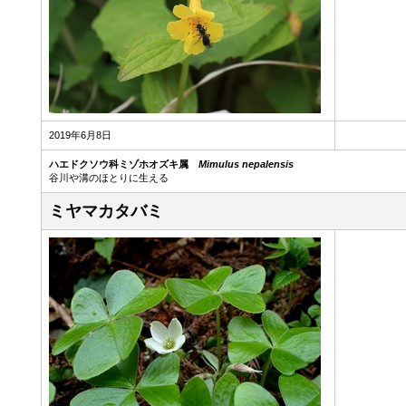
2019年6月8日
ハエドクソウ科ミゾホオズキ属
Mimulus nepalensis
谷川や溝のほとりに生える
ミヤマカタバミ