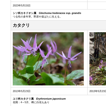
2023年5月15日
シソ科カキドオシ属
Glechoma hederacea ssp. grandis
つる性の多年草。野原や道ばたに生える。
カタクリ
2013年5月23日
2013年5月23
ユリ科カタクリ属
Erythronium japonicum
花期：4～5月、稀に白花もあり