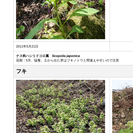
2011年5月21日
ナス科ハシリドコロ属
Scopolia japonica
花期：5月、猛毒、土から出た芽はフキノトウと間違えやすいので注意
フキ