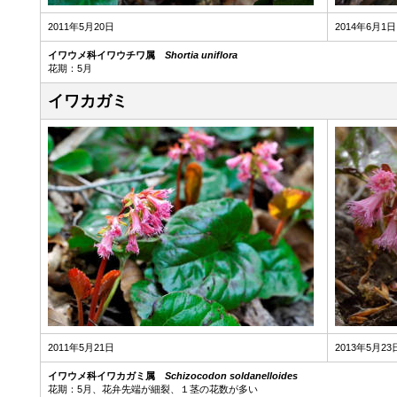
2011年5月20日
2014年6月1日
イワウメ科イワウチワ属
Shortia uniflora
花期：5月
イワカガミ
2011年5月21日
2013年5月23
イワウメ科イワカガミ属
Schizocodon soldanelloides
花期：5月、花弁先端が細裂、１茎の花数が多い