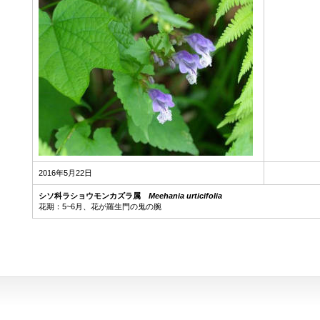
2016年5月22日
シソ科ラショウモンカズラ属
Meehania urticifolia
花期：5~6月、花が羅生門の鬼の腕