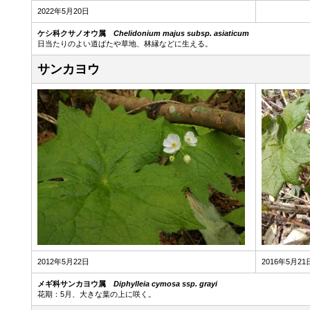
2022年5月20日
ケシ科クサノオウ属
Chelidonium majus subsp. asiaticum
日当たりのよい道ばたや草地、林縁などに生える。
サンカヨウ
2012年5月22日
2016年5月21
メギ科サンカヨウ属
Diphylleia cymosa ssp. grayi
花期：5月、大きな葉の上に咲く。