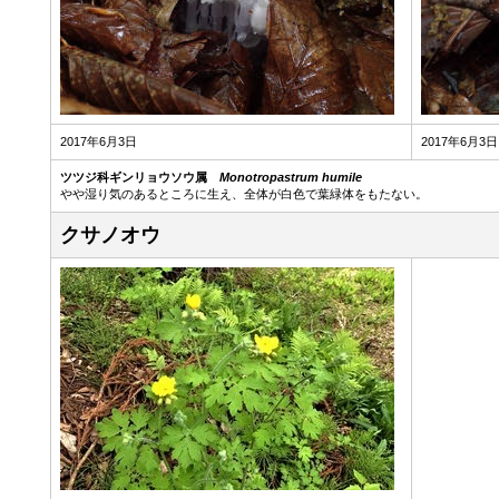
2017年6月3日
2017年6月3日
ツツジ科ギンリョウソウ属
Monotropastrum humile
やや湿り気のあるところに生え、全体が白色で葉緑体をもたない。
クサノオウ