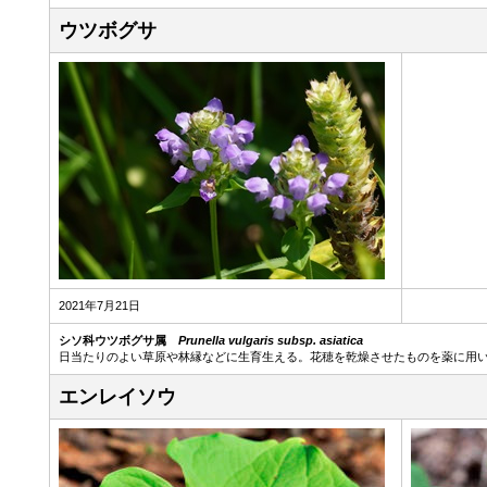
ウツボグサ
2021年7月21日
シソ科ウツボグサ属
Prunella vulgaris subsp. asiatica
日当たりのよい草原や林縁などに生育生える。花穂を乾燥させたものを薬に用
エンレイソウ