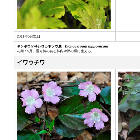
2011年5月21日
キンポウゲ科シロカネソウ属
Dichocarpum nipponicum
花期：5月、湿り気のある林内や沢の縁に生える。
イワウチワ