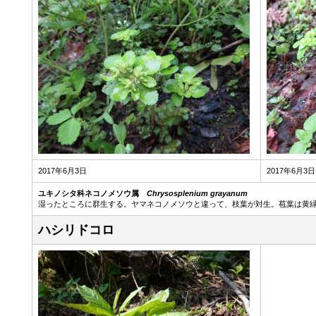
2017年6月3日
2017年6月3日
ユキノシタ科ネコノメソウ属
Chrysosplenium grayanum
湿ったところに群生する。ヤマネコノメソウと違って、枝葉が対生。苞葉は黄
ハシリドコロ