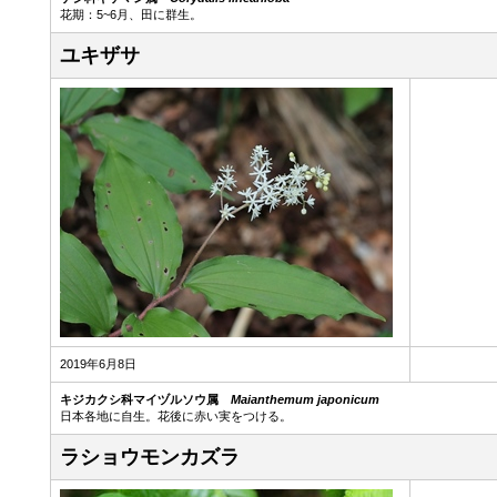
花期：5~6月、田に群生。
ユキザサ
2019年6月8日
キジカクシ科マイヅルソウ属
Maianthemum japonicum
日本各地に自生。花後に赤い実をつける。
ラショウモンカズラ