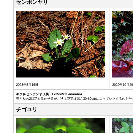
センボンヤリ
2023年5月16日
2022年10
キク科センボンヤリ属
Leibnitzia anandria
春と秋の2回花を咲かせるが、秋は花茎は高さ30-60cmになって林立するのを
チゴユリ