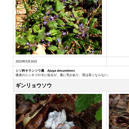
2023年5月16日
シソ科キランソウ属
Ajuga decumbens
後述のニシキゴロモに似るが、葉に毛があり、背は高くならない。
ギンリョウソウ