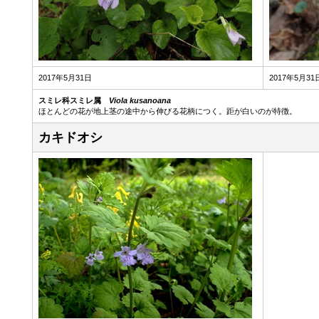
2017年5月31日
2017年5月31
スミレ科スミレ属
Viola kusanoana
ほとんどの花が地上茎の途中から伸びる花柄につく。距が白いのが特徴。
カキドオシ